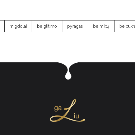
migdolai
be glitimo
pyragas
be miltų
be cukr