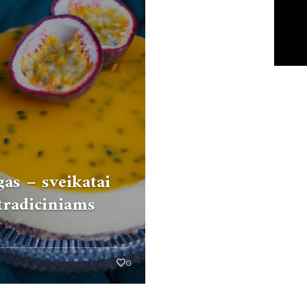
gas – sveikatai
tradiciniams
0