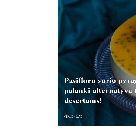
Pasiflorų sūrio pyra
palanki alternatyva 
desertams!
104
0