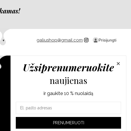
kamas!
galiushop@gmail.com
Prisijungti
Užsiprenumeruokite
✕
naujienas
ir gaukite 10 % nuolaidą
Jūsų
el.
pašto
PRENUMERUOTI
adresas