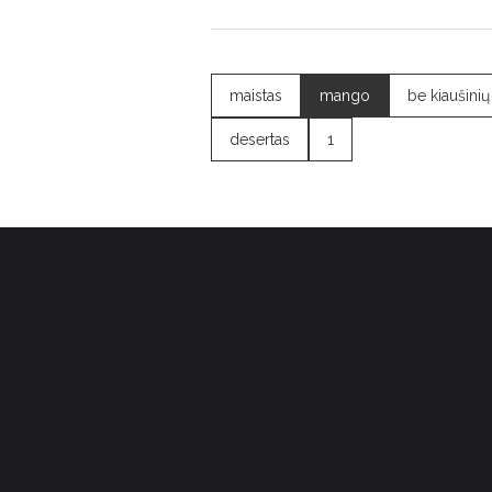
maistas
mango
be kiaušinių
desertas
1