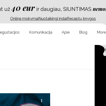
40 eur
nemo
nt už
ir daugiau, SIUNTIMAS
Online mokymai
Nuotaikingi indai
Receptų knygos
egustacijos
Komunikacija
Apie
Blog
More