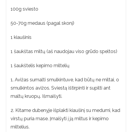
100g sviesto
50-70g medaus (pagal skonį)
1 kiaušinis
1 šaukštas miltų (aš naudojau viso grūdo speltos)
1 šaukštelis kepimo miltelių
1. Avižas sumalti smulkintuve, kad būtų ne miltai, o
smulkintos avižos. Sviestą ištirpinti ir supilti ant
maltų kruopų. Išmaišyti.
2. Kitame dubenyje išplakti kiaušinį su medumi, kad
virstų puria mase. Įmaišyti į ją miltus ir kepimo
miltelius.