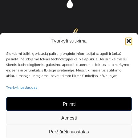
Tvarkyti sutikimą
Siekdami teikti geriausią patirtį, įrenginio informacijai saugoti ir (arba)
pasiekti naudojame tokias technologijas kaip slapukus. Jei sutiksime su
šiomis technologijomis, galėsime apdoroti duomenis, tokius kaip naršymo
elgsena arba unikalūs ID šioje svetainėje. Nesutikimas arba sutikimo
atšaukimas gali neigiamai paveikti tam tikras funkcijas ir funkcijas.
MB Komunikacijos galia
Tvarkyti paslaugas
Įm.k. 305580802
Naujanerių sodų 1-oji g. 65, Vilnius
Priimti
+37067993067
galiushop@gmail.com
Atmesti
Privatumo politika
Pirkimo ir grąžinimo politika
Peržiūrėti nuostatas