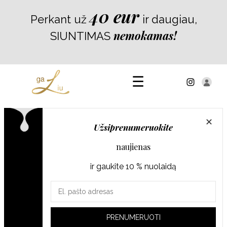
Skip
40 eur
Perkant už
ir daugiau,
to
content
nemokamas!
SIUNTIMAS
☰
✕
Užsiprenumeruokite
Liucina Rimgailė
naujienas
Geg 8, 2021 · 3 min read
ir gaukite 10 % nuolaidą
Keptų braškių tortas be
Jūsų
el.
cukraus
pašto
PRENUMERUOTI
adresas