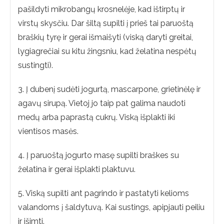
pašildyti mikrobangų krosnelėje, kad ištirptų ir
virstų skysčiu. Dar šiltą supilti į prieš tai paruoštą
braškių tyrę ir gerai išmaišyti (viską daryti greitai,
lygiagrečiai su kitu žingsniu, kad želatina nespėtų
sustingti).
3. Į dubenį sudėti jogurtą, mascarpone, grietinėlę ir
agavų sirupą. Vietoj jo taip pat galima naudoti
medų arba paprastą cukrų. Viską išplakti iki
vientisos masės.
4. Į paruoštą jogurto masę supilti braškes su
želatina ir gerai išplakti plaktuvu.
5. Viską supilti ant pagrindo ir pastatyti kelioms
valandoms į šaldytuvą. Kai sustings, apipjauti peiliu
ir išimti.