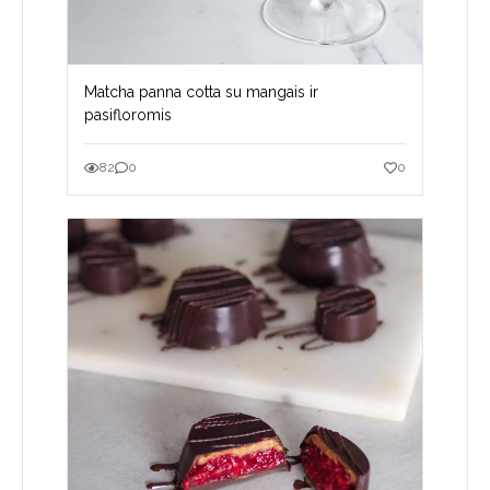
Matcha panna cotta su mangais ir
pasifloromis
82
0
0