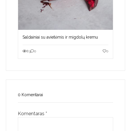
Saldainiai su avietėmis ir migdolų kremu
83
0
0
0 Komentarai
Komentaras
*