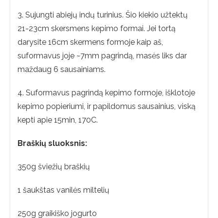
3. Sujungti abiejų indų turinius. Šio kiekio užtektų
21-23cm skersmens kepimo formai. Jei tortą
darysite 16cm skermens formoje kaip aš,
suformavus joje ~7mm pagrindą, masės liks dar
maždaug 6 sausainiams.
4. Suformavus pagrindą kepimo formoje, išklotoje
kepimo popieriumi, ir papildomus sausainius, viską
kepti apie 15min, 170C.
Braškių sluoksnis:
350g šviežių braškių
1 šaukštas vanilės miltelių
250g graikiško jogurto