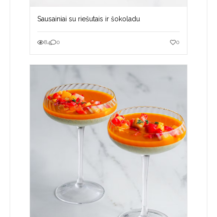
Sausainiai su riešutais ir šokoladu
84
0
0