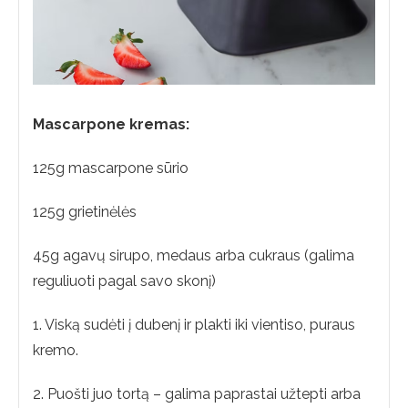
Mascarpone kremas:
125g mascarpone sūrio
125g grietinėlės
45g agavų sirupo, medaus arba cukraus (galima
reguliuoti pagal savo skonį)
1. Viską sudėti į dubenį ir plakti iki vientiso, puraus
kremo.
2. Puošti juo tortą – galima paprastai užtepti arba