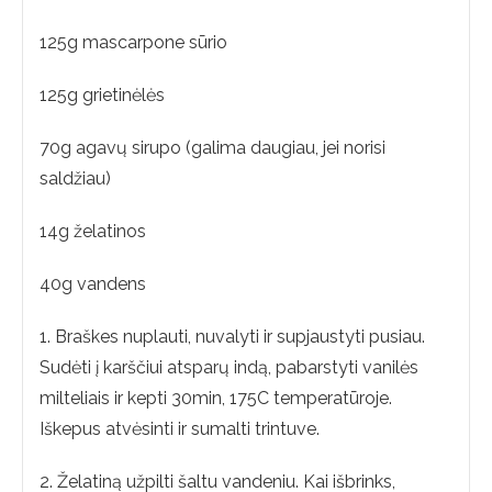
125g mascarpone sūrio
125g grietinėlės
70g agavų sirupo (galima daugiau, jei norisi
saldžiau)
14g želatinos
40g vandens
1. Braškes nuplauti, nuvalyti ir supjaustyti pusiau.
Sudėti į karščiui atsparų indą, pabarstyti vanilės
milteliais ir kepti 30min, 175C temperatūroje.
Iškepus atvėsinti ir sumalti trintuve.
2. Želatiną užpilti šaltu vandeniu. Kai išbrinks,