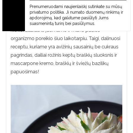
Kažkur pamačiau idėją orkaitėje iškepti braškes.
Prenumeruodami naujienlaiškį sutinkate su mūsų
privatumo politika
. Ji numato duomenų rinkimą ir
Tuomet atėjo mintis pagaminti lengvą, vasarišką
apdorojimą, kad galėtume pasiūlyti Jums
tortuką.. be cukraus 🙂 ne dėl mažesnio kalorijų
suasmenintą turinį bei pasiūlymus.
kiekio. Labiau iš įdomumo ir mano pačios
organizmo poreikio šiuo laikotarpiu. Taigi, dalinuosi
receptu, kuriame yra avižinių sausainių be cukraus
pagrindas, dailiai rožinis keptų braškių sluoksnis ir
mascarpone kremo, braškių ir šviežių bazilikų
papuošimas!