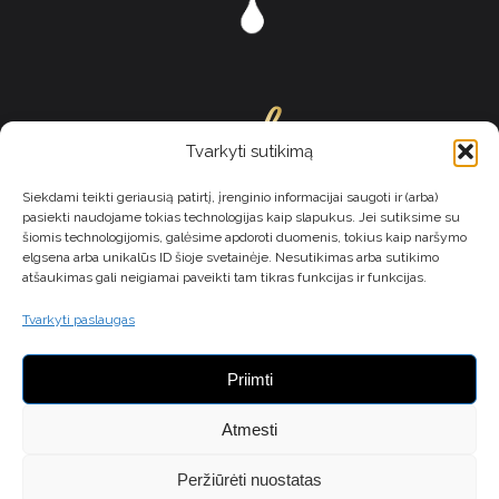
Tvarkyti sutikimą
Siekdami teikti geriausią patirtį, įrenginio informacijai saugoti ir (arba)
pasiekti naudojame tokias technologijas kaip slapukus. Jei sutiksime su
šiomis technologijomis, galėsime apdoroti duomenis, tokius kaip naršymo
elgsena arba unikalūs ID šioje svetainėje. Nesutikimas arba sutikimo
atšaukimas gali neigiamai paveikti tam tikras funkcijas ir funkcijas.
MB Komunikacijos galia
Tvarkyti paslaugas
Įm.k. 305580802
Naujanerių sodų 1-oji g. 65, Vilnius
Priimti
+37067993067
galiushop@gmail.com
Atmesti
Privatumo politika
Pirkimo ir grąžinimo politika
Peržiūrėti nuostatas