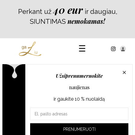
Skip
40 eur
Perkant už
ir daugiau,
to
content
nemokamas!
SIUNTIMAS
☰
✕
Užsiprenumeruokite
RŪŠIUOTI PAGAL
naujienas
ir gaukite 10 % nuolaidą
Jūsų
Dovanų
gaLiu
Nuotaikingi
Albumai
kuponas
papuošalai
Išpardavimas!
indai
el.
pašto
PRENUMERUOTI
adresas