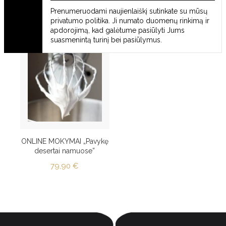
Iškeltos prekės
Prenumeruodami naujienlaiškį sutinkate su mūsų
privatumo politika
. Ji numato duomenų rinkimą ir
apdorojimą, kad galėtume pasiūlyti Jums
suasmenintą turinį bei pasiūlymus.
ONLINE MOKYMAI „Pavykę
desertai namuose”
79,90
€